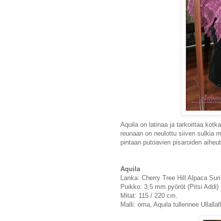
Aquila on latinaa ja tarkoittaa kot
reunaan on neulottu siiven sulkia m
pintaan putoavien pisaroiden aiheu
Aquila
Lanka: Cherry Tree Hill Alpaca Suri
Puikko: 3,5 mm pyöröt (Pitsi Addi)
Mitat: 115 / 220 cm.
Malli: oma, Aquila tullennee Ullallall