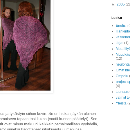
►
2005
(2
Luokat
English
(
Hankinto
keskener
kirjat
(1)
Metallity
Muut käs
(12)
neulonta
Omat ide
Ompelu
project 
(4)
tuunaus
valmiit ty
Yleistä
(
vuus ja tykästyin siihen kovin. Se on hiukan jäykän oloinen
amaiseen tapaan tosi liukas (vaatii kunnon päättelyt). Sen
ärit ovat minun makuuni kaikkein parhaimmillaan vyyhdellä,
ierot onneksi kadottaneet pitsikuviota uumeniinsa.